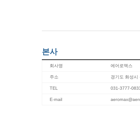
본사
회사명
에어로맥스
주소
경기도 화성시 동
TEL
031-3777-083
E-mail
aeromax@aero